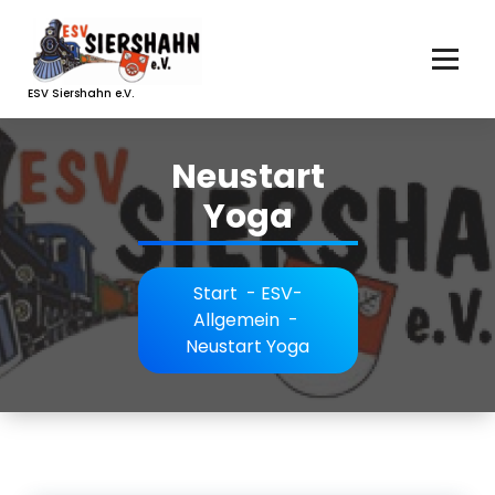
Zum
Inhalt
springen
ESV Siershahn e.V.
Neustart
Yoga
Start
-
ESV-
Allgemein
-
Neustart Yoga