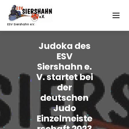
Zum
Inhalt
springen
ESV Siershahn e.V.
Judoka des
ESV
Siershahn e.
V. startet bei
der
deutschen
Judo
Einzelmeiste
rschaft 2023